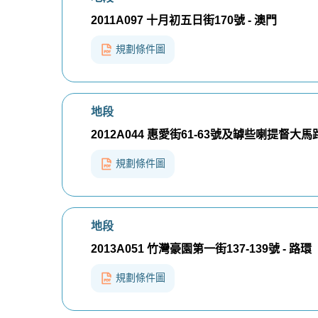
2011A097 十月初五日街170號 - 澳門
規劃條件圖
地段
2012A044 惠愛街61-63號及罅些喇提督大馬路3
規劃條件圖
地段
2013A051 竹灣豪園第一街137-139號 - 路環
規劃條件圖