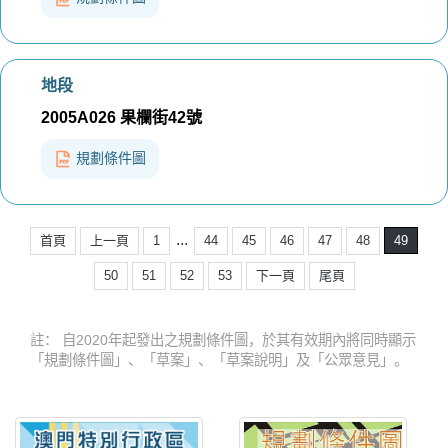
地段
2005A026 果欄街42號
規劃條件圖
...
首頁
上一頁
1
44
45
46
47
48
49
50
51
52
53
下一頁
尾頁
註： 自2020年起發出之規劃條件圖，於其有效期內將同時顯示
「規劃條件圖」、「草案」、「草案說明」及「公眾意見」。