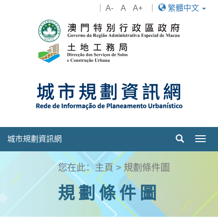
｜
A-
A
A+
｜
繁體中文
城市規劃資訊網
Togg
navig
您在此：
主頁
>
規劃條件圖
規劃條件圖