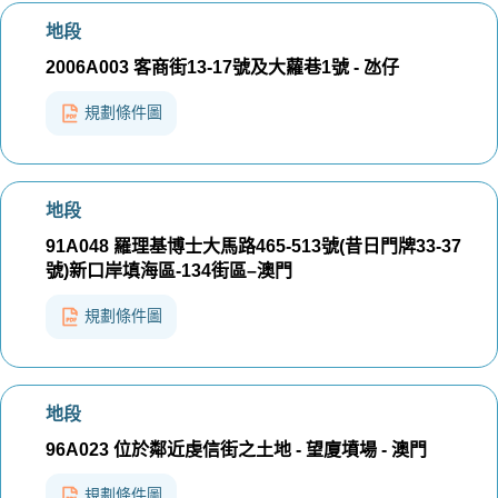
地段
2006A003 客商街13-17號及大蘿巷1號 - 氹仔
規劃條件圖
地段
91A048 羅理基博士大馬路465-513號(昔日門牌33-37
號)新口岸填海區-134街區–澳門
規劃條件圖
地段
96A023 位於鄰近虔信街之土地 - 望廈墳場 - 澳門
規劃條件圖