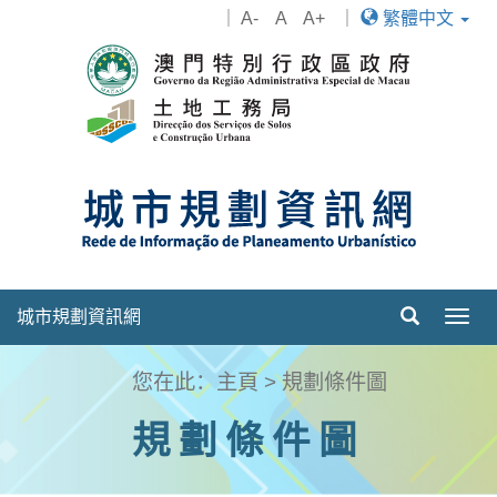
｜
A-
A
A+
｜
繁體中文
城市規劃資訊網
Togg
navig
您在此：
主頁
>
規劃條件圖
規劃條件圖