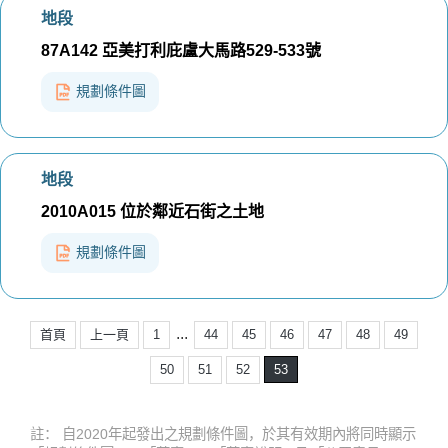
地段
87A142 亞美打利庇盧大馬路529-533號
規劃條件圖
地段
2010A015 位於鄰近石街之土地
規劃條件圖
...
首頁
上一頁
1
44
45
46
47
48
49
50
51
52
53
註： 自2020年起發出之規劃條件圖，於其有效期內將同時顯示