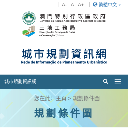
｜
A-
A
A+
｜
繁體中文
城市規劃資訊網
Togg
navig
您在此：
主頁
>
規劃條件圖
規劃條件圖