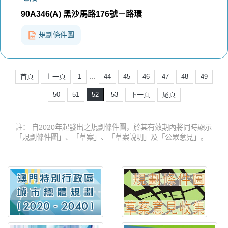
90A346(A) 黑沙馬路176號－路環
規劃條件圖
...
首頁
上一頁
1
44
45
46
47
48
49
50
51
52
53
下一頁
尾頁
註： 自2020年起發出之規劃條件圖，於其有效期內將同時顯示
「規劃條件圖」、「草案」、「草案說明」及「公眾意見」。