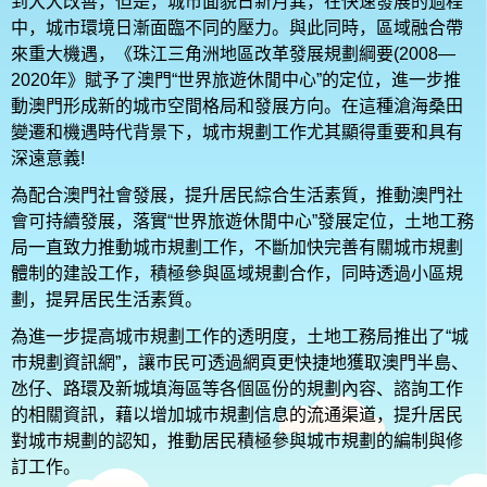
到大大改善，但是，城市面貌日新月異，在快速發展的過程
中，城市環境日漸面臨不同的壓力。與此同時，區域融合帶
來重大機遇，《珠江三角洲地區改革發展規劃綱要(2008—
2020年》賦予了澳門“世界旅遊休閒中心”的定位，進一步推
動澳門形成新的城市空間格局和發展方向。在這種滄海桑田
變遷和機遇時代背景下，城市規劃工作尤其顯得重要和具有
深遠意義!
為配合澳門社會發展，提升居民綜合生活素質，推動澳門社
會可持續發展，落實“世界旅遊休閒中心”發展定位，土地工務
局一直致力推動城市規劃工作，不斷加快完善有關城市規劃
體制的建設工作，積極參與區域規劃合作，同時透過小區規
劃，提昇居民生活素質。
為進一步提高城巿規劃工作的透明度，土地工務局推出了“城
巿規劃資訊網”，讓巿民可透過網頁更快捷地獲取澳門半島、
氹仔、路環及新城填海區等各個區份的規劃內容、諮詢工作
的相關資訊，藉以增加城巿規劃信息的流通渠道，提升居民
對城巿規劃的認知，推動居民積極參與城巿規劃的編制與修
訂工作。