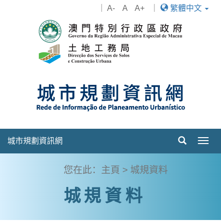
｜
A-
A
A+
｜
繁體中文
城市規劃資訊網
Togg
navig
您在此：
主頁
> 城規資料
城規資料