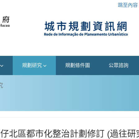
跳至內容
規劃研究
規劃條件圖
公眾諮詢
究
仔北區都市化整治計劃修訂 (過往研